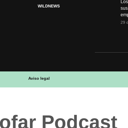
Los
WILDNEWS
sus
emp
29 d
Aviso legal
ofar Podcast