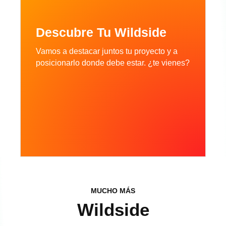
Descubre Tu Wildside
Vamos a destacar juntos tu proyecto y a
posicionarlo donde debe estar. ¿te vienes?
MUCHO MÁS
Wildside